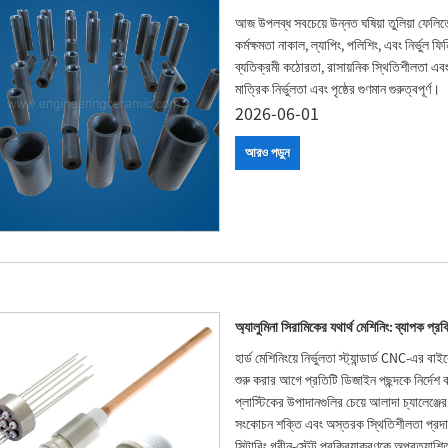
আজ উপলব্ধ সবচেয়ে উন্নত ঘষিয়া তুলিয়া ফেলিতে 
কর্মক্ষমতা নাকাল, ল্যাপিং, পলিশিং, এবং নির্ভুল
ব্যতিক্রমী কঠোরতা, রাসায়নিক স্থিতিশীলতা এবং
মাত্রিক নির্ভুলতা এবং পৃষ্ঠের গুণমান গুরুত্বপূর্ণ।
2026-06-01
আরও পড়ুন
অ্যালুমিনা সিরামিকের যথার্থ মেশিনিং: ব্যাপক প্রক
হার্ড মেশিনিংয়ে নির্ভুলতা স্ট্যান্ডার্ড CNC-এর বা
শুরু করার আগে প্রতিটি ডিজাইন পছন্দকে নির্দেশ কর
প্লাস্টিকের উপাদানগুলির চেয়ে আলাদা চ্যালেঞ্জ
সংকোচন শক্তি এবং অস্তরক স্থিতিশীলতা প্রদান কর
সিন্টারিং গ্রীন-স্টেট প্রক্রিয়াকরণকে অপ্রত্য