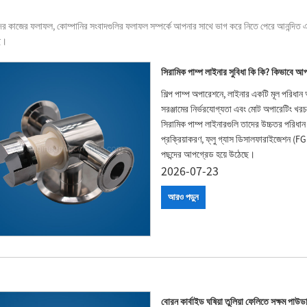
 কাজের ফলাফল, কোম্পানির সংবাদগুলির ফলাফল সম্পর্কে আপনার সাথে ভাগ করে নিতে পেরে আনন্দিত এবং 
ছি।
সিরামিক পাম্প লাইনার সুবিধা কি কি? কিভাবে আপ
শিল্প পাম্প অপারেশনে, লাইনার একটি মূল পরিধান 
সরঞ্জামের নির্ভরযোগ্যতা এবং মোট অপারেটিং খরচ 
সিরামিক পাম্প লাইনারগুলি তাদের উচ্চতর পরিধান প
প্রক্রিয়াকরণ, ফ্লু গ্যাস ডিসালফারাইজেশন (FG
পছন্দের আপগ্রেড হয়ে উঠেছে।
2026-07-23
আরও পড়ুন
বোরন কার্বাইড ঘষিয়া তুলিয়া ফেলিতে সক্ষম পাউড