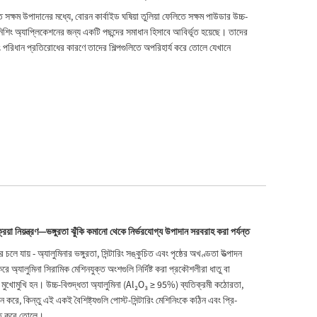
সক্ষম উপাদানের মধ্যে, বোরন কার্বাইড ঘষিয়া তুলিয়া ফেলিতে সক্ষম পাউডার উচ্চ-
 ফিনিশিং অ্যাপ্লিকেশনের জন্য একটি পছন্দের সমাধান হিসাবে আবির্ভূত হয়েছে। তাদের
 পরিধান প্রতিরোধের কারণে তাদের শিল্পগুলিতে অপরিহার্য করে তোলে যেখানে
্রিয়া নিয়ন্ত্রণ—ভঙ্গুরতা ঝুঁকি কমানো থেকে নির্ভরযোগ্য উপাদান সরবরাহ করা পর্যন্ত
ইরে চলে যায় - অ্যালুমিনার ভঙ্গুরতা, সিন্টারিং সঙ্কুচিত এবং পৃষ্ঠের অখণ্ডতা উত্পাদন
ে অ্যালুমিনা সিরামিক মেশিনযুক্ত অংশগুলি নির্দিষ্ট করা প্রকৌশলীরা ধাতু বা
ের মুখোমুখি হন। উচ্চ-বিশুদ্ধতা অ্যালুমিনা (Al₂O₃ ≥ 95%) ব্যতিক্রমী কঠোরতা,
ে, কিন্তু এই একই বৈশিষ্ট্যগুলি পোস্ট-সিন্টারিং মেশিনিংকে কঠিন এবং প্রি-
াশিত করে তোলে।