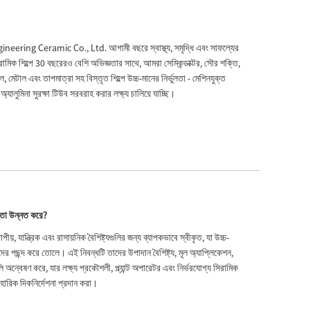
ineering Ceramic Co., Ltd. আগামী বছরে স্বাস্থ্য, সমৃদ্ধি এবং সাফল্যের
ামিক শিল্পে 30 বছরেরও বেশি অভিজ্ঞতার সাথে, আমরা সেমিকন্ডাক্টর, সৌর শক্তি,
 মেটাল এবং তাপমাত্রা সহ বিস্তৃত শিল্পে উচ্চ-মানের নির্ভুলতা - মেশিনযুক্ত
ালুমিনা সুরক্ষা টিউব সরবরাহ করার লক্ষ্য চালিয়ে যাচ্ছি।
্ষমতা উন্নত করে?
ীয়, যান্ত্রিক এবং রাসায়নিক বৈশিষ্ট্যগুলির জন্য ব্যাপকভাবে স্বীকৃত, যা উচ্চ-
ন্দের পছন্দ করে তোলে। এই নিবন্ধটি তাদের উপাদান বৈশিষ্ট্য, মূল অ্যাপ্লিকেশন,
অন্বেষণ করে, যার লক্ষ্য প্রকৌশলী, প্ল্যান্ট অপারেটর এবং নির্ভরযোগ্য সিরামিক
হারিক দিকনির্দেশনা প্রদান করা।