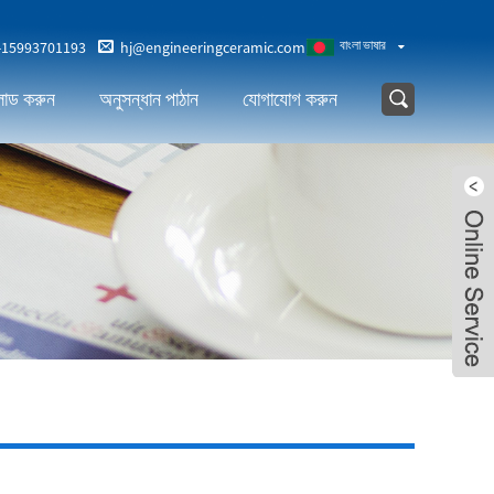
বাংলা ভাষার
-15993701193
hj@engineeringceramic.com
োড করুন
অনুসন্ধান পাঠান
যোগাযোগ করুন