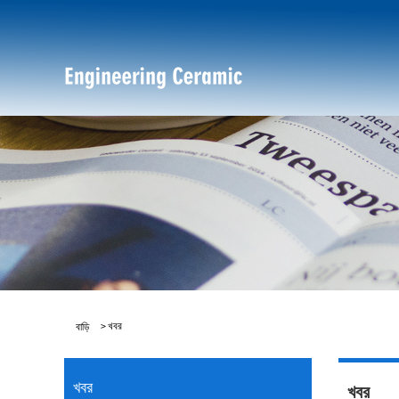
>
খবর
বাড়ি
খবর
খবর