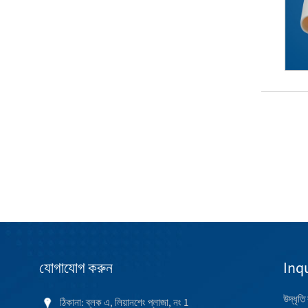
যোগাযোগ করুন
Inqu
উদ্ধৃতি
ঠিকানা: ব্লক এ, লিয়ানশেং প্লাজা, নং 1