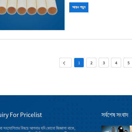
আরও পড়ুন
1
2
3
4
5
iry For Pricelist
সর্বশেষ সংবাদ
 বা সহযোগিতার বিষয়ে আপনার যদি কোনো জিজ্ঞাসা থাকে,
মার্চ, 2023 এ সিরামিক মেশিন যন্ত্রাংশ প্রদর্শনী