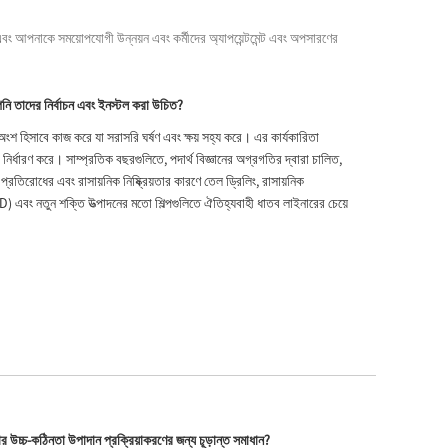
Live
আপনাকে সময়োপযোগী উন্নয়ন এবং কর্মীদের অ্যাপয়েন্টমেন্ট এবং অপসারণের
নি তাদের নির্বাচন এবং ইনস্টল করা উচিত?
অংশ হিসাবে কাজ করে যা সরাসরি ঘর্ষণ এবং ক্ষয় সহ্য করে। এর কার্যকারিতা
নির্ধারণ করে। সাম্প্রতিক বছরগুলিতে, পদার্থ বিজ্ঞানের অগ্রগতির দ্বারা চালিত,
্রতিরোধের এবং রাসায়নিক নিষ্ক্রিয়তার কারণে তেল ড্রিলিং, রাসায়নিক
D) এবং নতুন শক্তি উত্পাদনের মতো শিল্পগুলিতে ঐতিহ্যবাহী ধাতব লাইনারের চেয়ে
ার উচ্চ-কঠিনতা উপাদান প্রক্রিয়াকরণের জন্য চূড়ান্ত সমাধান?