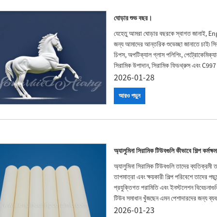
ঘোড়ার শুভ বছর।
যেহেতু আমরা ঘোড়ার বছরকে স্বাগত জানাই, Eng
জন্য আমাদের আন্তরিক শুভেচ্ছা জানাতে চাই৷ সির
চিপস, অপটিক্যাল গ্লাস পলিশিং, পেট্রোকেমিক্যাল,
সিরামিক উপাদান, সিরামিক ফিডথ্রুস এবং C997 অ্য
2026-01-28
আরও পড়ুন
অ্যালুমিনা সিরামিক টিউবগুলি কীভাবে শিল্প কর্মক
অ্যালুমিনা সিরামিক টিউবগুলি তাদের ব্যতিক্রমী তাপ
তাপমাত্রা এবং ক্ষয়কারী শিল্প পরিবেশে তাদের পছ
প্রযুক্তিগত পরামিতি এবং ইনস্টলেশন বিবেচনাগুলি 
টিউব সমাধান খুঁজছেন এমন পেশাদারদের জন্য ব্যব
2026-01-23