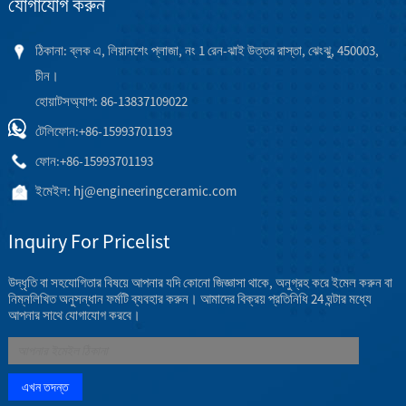
যোগাযোগ করুন
ঠিকানা: ব্লক এ, লিয়ানশেং প্লাজা, নং 1 রেন-ঝাই উত্তর রাস্তা, ঝেংঝু, 450003,
চীন।
হোয়াটসঅ্যাপ: 86-13837109022
টেলিফোন:
+86-15993701193
ফোন:
+86-15993701193
ইমেইল:
hj@engineeringceramic.com
Inquiry For Pricelist
উদ্ধৃতি বা সহযোগিতার বিষয়ে আপনার যদি কোনো জিজ্ঞাসা থাকে, অনুগ্রহ করে ইমেল করুন বা
নিম্নলিখিত অনুসন্ধান ফর্মটি ব্যবহার করুন। আমাদের বিক্রয় প্রতিনিধি 24 ঘন্টার মধ্যে
আপনার সাথে যোগাযোগ করবে।